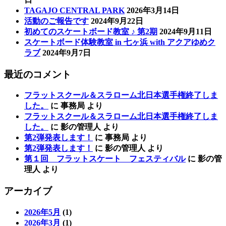
TAGAJO CENTRAL PARK
2026年3月14日
活動のご報告です
2024年9月22日
初めてのスケートボード教室 ♪ 第2期
2024年9月11日
スケートボード体験教室 in 七ヶ浜 with アクアゆめク
ラブ
2024年9月7日
最近のコメント
フラットスクール＆スラローム北日本選手権終了しま
した。
に
事務局
より
フラットスクール＆スラローム北日本選手権終了しま
した。
に
影の管理人
より
第2弾発表します！
に
事務局
より
第2弾発表します！
に
影の管理人
より
第１回 フラットスケート フェスティバル
に
影の管
理人
より
アーカイブ
2026年5月
(1)
2026年3月
(1)